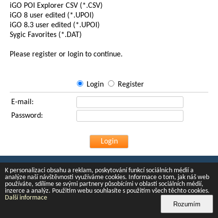
iGO POI Explorer CSV (*.CSV)
iGO 8 user edited (*.UPOI)
iGO 8.3 user edited (*.UPOI)
Sygic Favorites (*.DAT)
Please register or login to continue.
Login
Register
E-mail:
Password:
2008, 2015 ©
Ashus
K personalizaci obsahu a reklam, poskytování funkcí sociálních médií a
analýze naší návštěvnosti využíváme cookies. Informace o tom, jak náš web
používáte, sdílíme se svými partnery působícími v oblasti sociálních médií,
inzerce a analýz. Použitím webu souhlasíte s použitím všech těchto cookies.
Další informace
Rozumím